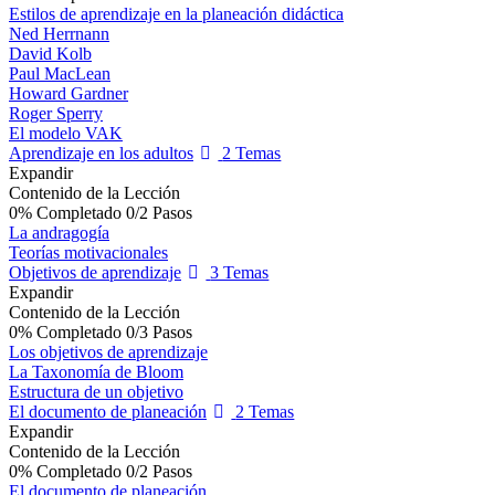
Estilos de aprendizaje en la planeación didáctica
Ned Herrnann
David Kolb
Paul MacLean
Howard Gardner
Roger Sperry
El modelo VAK
Aprendizaje en los adultos
2 Temas
Expandir
Contenido de la Lección
0% Completado
0/2 Pasos
La andragogía
Teorías motivacionales
Objetivos de aprendizaje
3 Temas
Expandir
Contenido de la Lección
0% Completado
0/3 Pasos
Los objetivos de aprendizaje
La Taxonomía de Bloom
Estructura de un objetivo
El documento de planeación
2 Temas
Expandir
Contenido de la Lección
0% Completado
0/2 Pasos
El documento de planeación