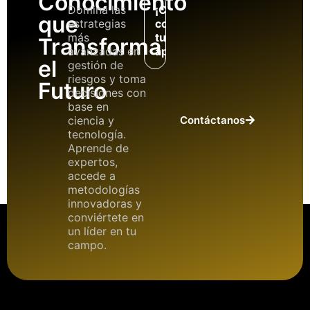
Conocimiento
Domina las
¡Comienza
que
estrategias
con
más
tu
Transforma
avanzadas en
aprendizaje!
el
gestión de
riesgos y toma
Futuro
decisiones con
base en
ciencia y
Contáctanos
tecnología.
Aprende de
expertos,
accede a
metodologías
innovadoras y
conviértete en
un líder en tu
campo.