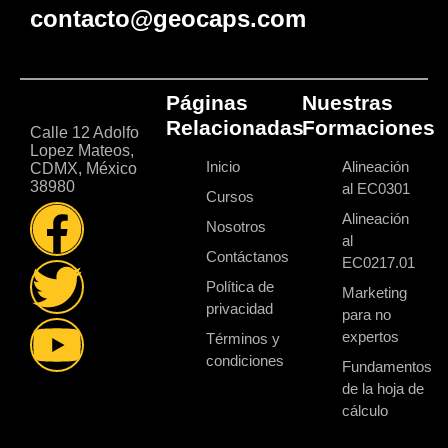
contacto@geocaps.com
Páginas
Nuestras
Relacionadas
Formaciones
Calle 12 Adolfo
Lopez Mateos,
Inicio
Alineación
CDMX, México
38980
al EC0301
Cursos
Alineación
Nosotros
al
Contáctanos
EC0217.01
Política de
Marketing
privacidad
para no
expertos
Términos y
condiciones
Fundamentos
de la hoja de
cálculo