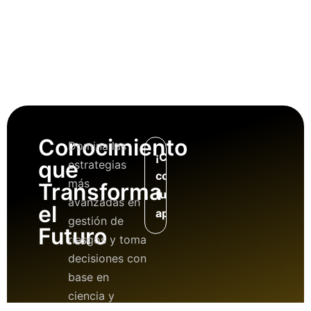
Conocimiento
Domina las
¡Comienza
que
estrategias
con
más
Transforma
tu
avanzadas en
el
aprendizaje!
gestión de
Futuro
riesgos y toma
decisiones con
base en
ciencia y
Contáctanos